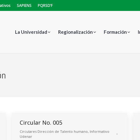
ativos
SAPIENS
PQRSD’F
La Universidad
Regionalización
Formación
ón
Estás aquí:
Circular No. 005
Circulares Dirección de Talento humano
,
Informativo
Udenar