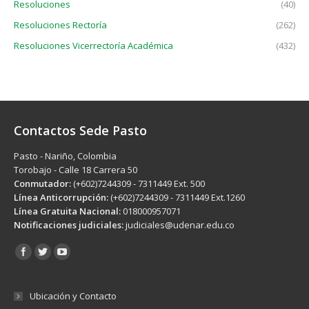
Resoluciones
(40)
Resoluciones Rectoría
(262)
Resoluciones Vicerrectoría Académica
(432)
Contactos Sede Pasto
Pasto - Nariño, Colombia
Torobajo - Calle 18 Carrera 50
Conmutador:
(+602)7244309 - 7311449 Ext. 500
Línea Anticorrupción:
(+602)7244309 - 7311449 Ext.1260
Línea Gratuita Nacional:
018000957071
Notificaciones judiciales:
judiciales@udenar.edu.co
Encuéntranos en:
Ubicación y Contacto