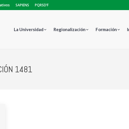
ativos
SAPIENS
PQRSD’F
La Universidad
Regionalización
Formación
IÓN 1481
Estás aquí: