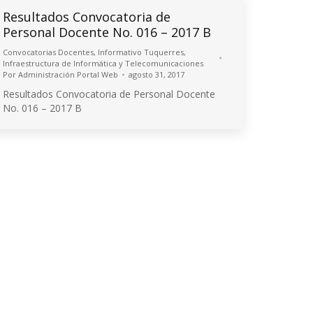
Resultados Convocatoria de
Personal Docente No. 016 – 2017 B
Convocatorias Docentes
,
Informativo Tuquerres
,
Infraestructura de Informática y Telecomunicaciones
Por
Administración Portal Web
agosto 31, 2017
Resultados Convocatoria de Personal Docente
No. 016 – 2017 B
© 2026 Universidad de Nariño
Algunos derechos reservados.
Contacto página web:
Cr. 33 No. 5 - 121 Las Acacias
Bloque 5, Piso 5, Oficina 501
PQRSD'F