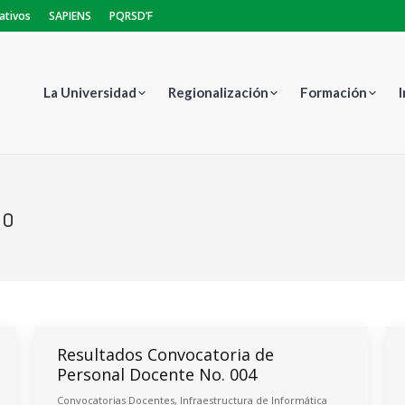
ativos
SAPIENS
PQRSD’F
La Universidad
Regionalización
Formación
do
Estás aquí:
Resultados Convocatoria de
Personal Docente No. 004
Convocatorias Docentes
,
Infraestructura de Informática