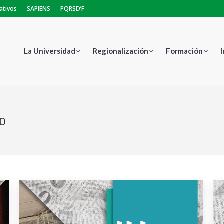
ativos
SAPIENS
PQRSD’F
La Universidad
Regionalización
Formación
o
Estás aquí: