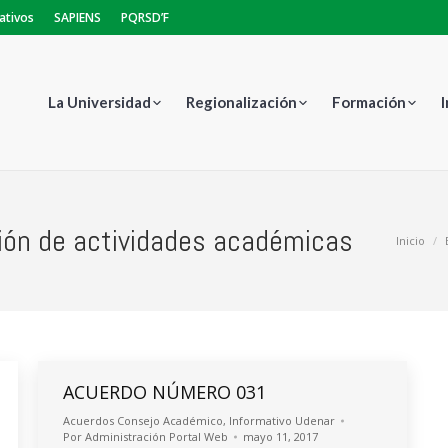
ativos
SAPIENS
PQRSD’F
La Universidad
Regionalización
Formación
ón de actividades académicas
Estás aquí
Inicio
ACUERDO NÚMERO 031
Acuerdos Consejo Académico
,
Informativo Udenar
Por
Administración Portal Web
mayo 11, 2017