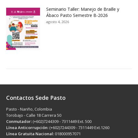
Seminario Taller: Manejo de Braille y
Ábaco Pasto Semestre B-2026
agosto 4, 2026
Contactos Sede Pasto
Pasto - Nariño, Colombia
Torobajo - Calle 18 Carrera 50
Conmutador:
(+602)7244309 - 7311449 Ext. 500
Línea Anticorrupción:
(+602)7244309 - 7311449 Ext.1260
Línea Gratuita Nacional:
018000957071