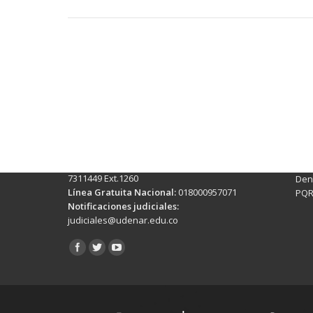
Contactos Sede Pasto
Ubic
Pasto - Nariño, Colombia
Tra
Torobajo - Calle 18 Carrera 50
info
Conmutador:
(+602)7244309 - 7311449
Ext. 500
Sis
Línea Anticorrupción:
(+602)7244309 -
Rec
7311449 Ext.1260
Denu
Línea Gratuita Nacional:
018000957071
PQR
Notificaciones judiciales:
judiciales@udenar.edu.co
Encuéntranos en: