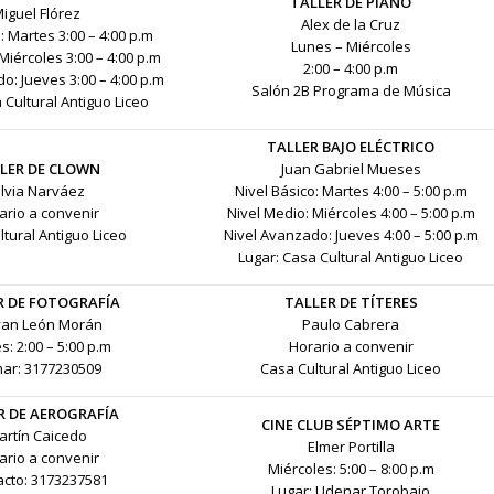
TALLER DE PIANO
iguel Flórez
Alex de la Cruz
: Martes 3:00 – 4:00 p.m
Lunes – Miércoles
Miércoles 3:00 – 4:00 p.m
2:00 – 4:00 p.m
o: Jueves 3:00 – 4:00 p.m
Salón 2B Programa de Música
 Cultural Antiguo Liceo
TALLER BAJO ELÉCTRICO
LER DE CLOWN
Juan Gabriel Mueses
ilvia Narváez
Nivel Básico: Martes 4:00 – 5:00 p.m
ario a convenir
Nivel Medio: Miércoles 4:00 – 5:00 p.m
tural Antiguo Liceo
Nivel Avanzado: Jueves 4:00 – 5:00 p.m
Lugar: Casa Cultural Antiguo Liceo
R DE FOTOGRAFÍA
TALLER DE TÍTERES
van León Morán
Paulo Cabrera
s: 2:00 – 5:00 p.m
Horario a convenir
mar: 3177230509
Casa Cultural Antiguo Liceo
R DE AEROGRAFÍA
CINE CLUB SÉPTIMO ARTE
artín Caicedo
Elmer Portilla
ario a convenir
Miércoles: 5:00 – 8:00 p.m
acto: 3173237581
Lugar: Udenar Torobajo