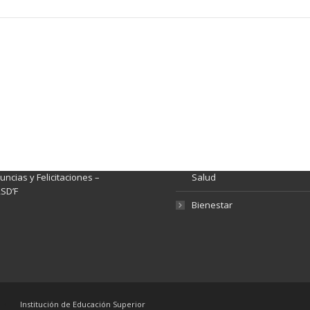
ación y Contacto
Intenciones de Contratación
nsparencia y acceso a
Rendición de Cuentas
rmación pública
Gestión de Calidad
tema de Preguntas, Quejas,
lamos, Sugerencias,
Fondo de Seguridad Social 
ncias y Felicitaciones –
Salud
SD’F
Bienestar
Institución de Educación Superior