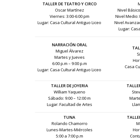
TALLER DE TEATRO Y CIRCO
M
Oscar Martínez
Nivel Básico
Viernes: 3:00-6:00 pm
Nivel Medio: 
Lugar: Casa Cultural Antiguo Liceo
Nivel Avanzad
Lugar: Casa
NARRACIÓN ORAL
TAL
Miguel Álvarez
S
Martes y Jueves
Hor
6:00 p.m – 9:00 p.m
Casa Cul
Lugar: Casa Cultural Antiguo Liceo
TALLER DE JOYERIA
TALLE
William Yaqueno
Ste
Sábado: 9:00 – 12:00 m
Marte
Lugar: Facultad de Artes
Lla
TUNA
TALLE
Rolando Chamorro
M
Lunes-Martes-Miércoles
Hor
5:00 a 7:00 p.m
Cont