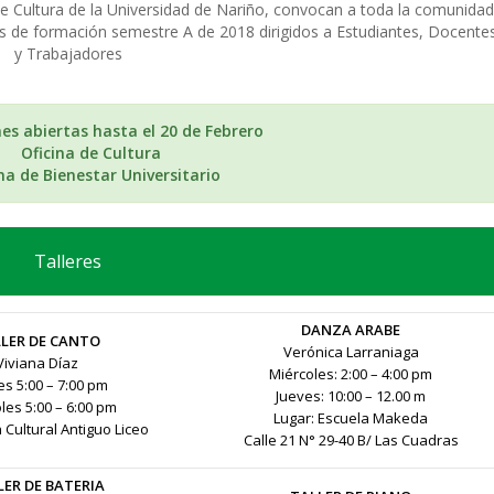
 de Cultura de la Universidad de Nariño, convocan a toda la comunidad
lleres de formación semestre A de 2018 dirigidos a Estudiantes, Docente
y Trabajadores
nes abiertas hasta el 20 de Febrero
Oficina de Cultura
na de Bienestar Universitario
Talleres
DANZA ARABE
LER DE CANTO
Verónica Larraniaga
Viviana Díaz
Miércoles: 2:00 – 4:00 pm
s 5:00 – 7:00 pm
Jueves: 10:00 – 12.00 m
les 5:00 – 6:00 pm
Lugar: Escuela Makeda
 Cultural Antiguo Liceo
Calle 21 N° 29-40 B/ Las Cuadras
LER DE BATERIA