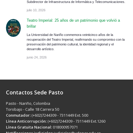
Subdirector de Infraestructura de Informática y Telecomunicaciones.
julio 10, 2026
Teatro Imperial: 25 años de un patrimonio que volvió a
brillar
La Universidad de Nariño conmemora veinticinco años de la
recuperación del Teatro Imperial, reafirmando su compromiso con la
preservación del patrimonio cultural, la identidad regional y el
desarrollo artístico.
junio 24, 2026
Contactos Sede Pasto
Pasto - Nariño, Colombia
Torobajo - Calle 18 Carrera 50
Conmutador:
(+602)7244309 - 7311449 Ext. 500
Línea Anticorrupción:
(+602)7244309 - 7311449 Ext.1260
Línea Gratuita Nacional:
018000957071
Notificaciones judiciales:
judiciales@udenar.edu.co