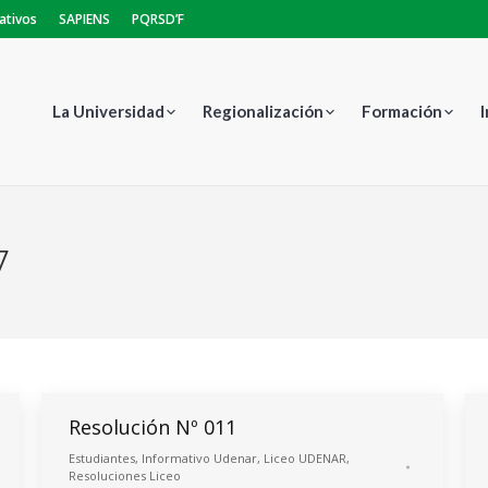
ativos
SAPIENS
PQRSD’F
La Universidad
Regionalización
Formación
7
Es
Resolución Nº 011
Estudiantes
,
Informativo Udenar
,
Liceo UDENAR
,
Resoluciones Liceo