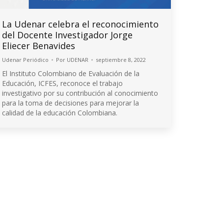
La Udenar celebra el reconocimiento
del Docente Investigador Jorge
Eliecer Benavides
Udenar Periódico
Por
UDENAR
septiembre 8, 2022
El Instituto Colombiano de Evaluación de la
Educación, ICFES, reconoce el trabajo
investigativo por su contribución al conocimiento
para la toma de decisiones para mejorar la
calidad de la educación Colombiana.
© 2026 Universidad de Nariño
Algunos derechos reservados.
Contacto página web:
Cr. 33 No. 5 - 121 Las Acacias
Bloque 5, Piso 5, Oficina 501
PQRSD'F