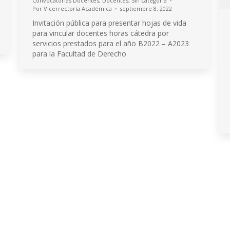
Convocatorias Docentes
,
Docentes
,
Sin categoría
Por
Vicerrectoría Académica
septiembre 8, 2022
Invitación pública para presentar hojas de vida
para vincular docentes horas cátedra por
servicios prestados para el año B2022 – A2023
para la Facultad de Derecho
Institución de Educación Superior
Acreditación de Alta calidad, Resolución No. 000022 - Enero 11 de 2023
Vigilada por MINEDUCACIÓN