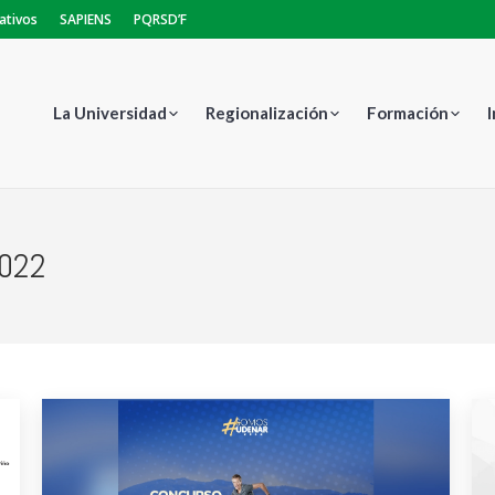
ativos
SAPIENS
PQRSD’F
La Universidad
Regionalización
Formación
2022
Est