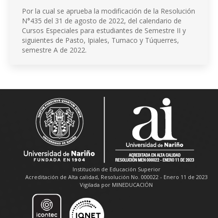
Por la cual se aprueba la modificación de la Resolución
N°435 del 31 de agosto de 2022, del calendario de
Cursos Especiales para estudiantes de Semestre II y
siguientes de Pasto, Ipiales, Tumaco y Túquerres,
semestre A de 2022.
Institución de Educación Superior
Acreditación de Alta calidad, Resolución No. 000022 - Enero 11 de 2023
Vigilada por MINEDUCACIÓN