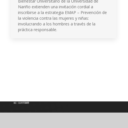
Bienestar Universitario de la Universidad de
Nariño extienden una invitación cordial a
inscribirse a la estrategia EMAP – Prevención de
la violencia contra las mujeres y niñas:
involucrando a los hombres a través de la
práctica responsable.
Institución de Educación Superior
Acreditación de Alta calidad, Resolución No. 000022 - Enero 11 de 2023
Vigilada por MINEDUCACIÓN