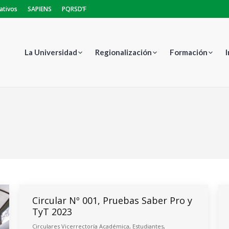
ativos
SAPIENS
PQRSD’F
La Universidad
Regionalización
Formación
Es
Circular Nº 001, Pruebas Saber Pro y
TyT 2023
Circulares Vicerrectoría Académica
,
Estudiantes
,