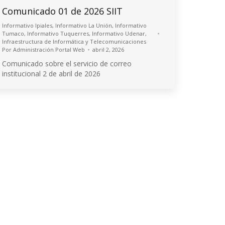
Comunicado 01 de 2026 SIIT
Informativo Ipiales
,
Informativo La Unión
,
Informativo
Tumaco
,
Informativo Tuquerres
,
Informativo Udenar
,
Infraestructura de Informática y Telecomunicaciones
Por
Administración Portal Web
abril 2, 2026
Comunicado sobre el servicio de correo
institucional 2 de abril de 2026
© 2026 Universidad de Nariño
Algunos derechos reservados.
Contacto página web:
Cr. 33 No. 5 - 121 Las Acacias
Bloque 5, Piso 5, Oficina 501
PQRSD'F