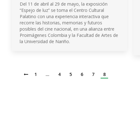
Del 11 de abril al 29 de mayo, la exposición
“Espejo de luz” se toma el Centro Cultural
Palatino con una experiencia interactiva que
recorre las historias, memorias y futuros
posibles del cine nacional, en una alianza entre
Proimágenes Colombia y la Facultad de Artes de
la Universidad de Nariño.
1
…
4
5
6
7
8
Institución de Educación Superior
Acreditación de Alta calidad, Resolución No. 000022 - Enero 11 de 2023
Vigilada por MINEDUCACIÓN