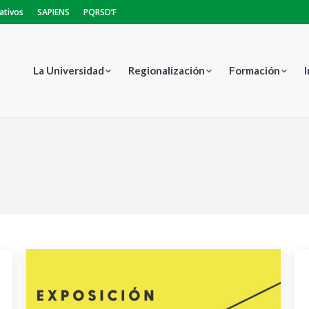
ativos
SAPIENS
PQRSD’F
La Universidad
Regionalización
Formación
Estás aquí: