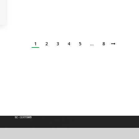
1
2
3
4
5
…
8
Institución de Educación Superior
Acreditación de Alta calidad, Resolución No. 000022 - Enero 11 de 2023
Vigilada por MINEDUCACIÓN