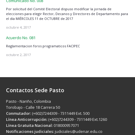
Comunicado No. 008
Por solicitud del Comité Electoral dispuso modificar la jornada de
elecciones para elegir Rector, Decanos y Directores de Departamento para
el día MIÉRCOLES 11 de OCTUBRE de 2017
octubre 4, 2017
Acuerdo No. 081
Reglamentacion foros programaticos FACIPEC
octubre 2, 2017
Contactos Sede Pasto
Pasto - Nariño, Colombia
Torobajo - Calle 18 Carrera 50
Conmutador:
(+602)7244309 - 7311449 Ext. 500
Línea Anticorrupción:
(+602)7244309 - 7311449 Ext.1260
Línea Gratuita Nacional:
018000957071
Notificaciones judiciales:
judiciales@udenar.edu.co