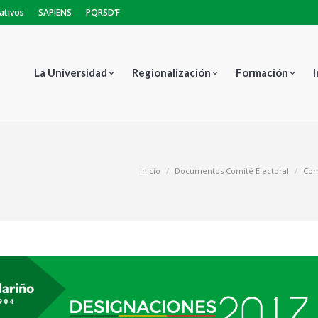
ativos
SAPIENS
PQRSD’F
La Universidad
Regionalización
Formación
s aquí:
Inicio
Documentos Comité Electoral
Com