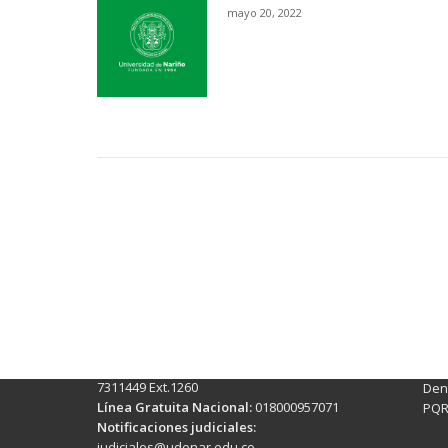
mayo 20, 2022
Contactos Sede Pasto
Ubic
Pasto - Nariño, Colombia
Tra
Torobajo - Calle 18 Carrera 50
info
Conmutador:
(+602)7244309 - 7311449
Ext. 500
Sis
Línea Anticorrupción:
(+602)7244309 -
Rec
7311449 Ext.1260
Denu
Línea Gratuita Nacional:
018000957071
PQR
Notificaciones judiciales:
judiciales@udenar.edu.co