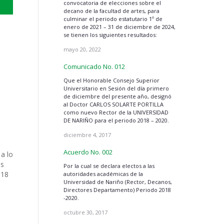
convocatoria de elecciones sobre el
decano de la facultad de artes, para
culminar el periodo estatutario 1º de
enero de 2021 – 31 de diciembre de 2024,
se tienen los siguientes resultados:
mayo 20, 2022
Comunicado No. 012
Que el Honorable Consejo Superior
Universitario en Sesión del día primero
de diciembre del presente año, designó
al Doctor CARLOS SOLARTE PORTILLA
como nuevo Rector de la UNIVERSIDAD
DE NARIÑO para el periodo 2018 – 2020.
diciembre 4, 2017
Acuerdo No. 002
a lo
es
Por la cual se declara electos a las
 18
autoridades académicas de la
Universidad de Nariño (Rector, Decanos,
Directores Departamento) Periodo 2018
-2020.
octubre 30, 2017