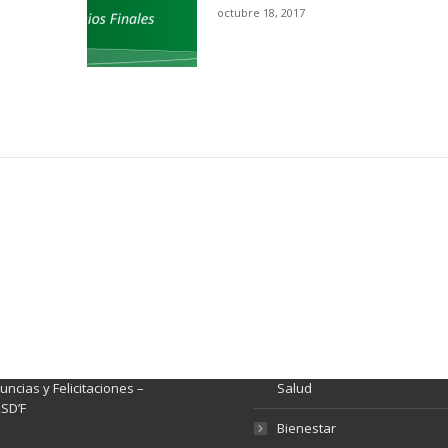
octubre 18, 2017
ación y Contacto
Intenciones de Contratación
nsparencia y acceso a
Rendición de Cuentas
rmación pública
Gestión de Calidad
tema de Preguntas, Quejas,
lamos, Sugerencias,
Fondo de Seguridad Social 
ncias y Felicitaciones –
Salud
SD’F
Bienestar