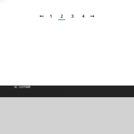
1
2
3
4
Institución de Educación Superior
Acreditación de Alta calidad, Resolución No. 000022 - Enero 11 de 2023
Vigilada por MINEDUCACIÓN