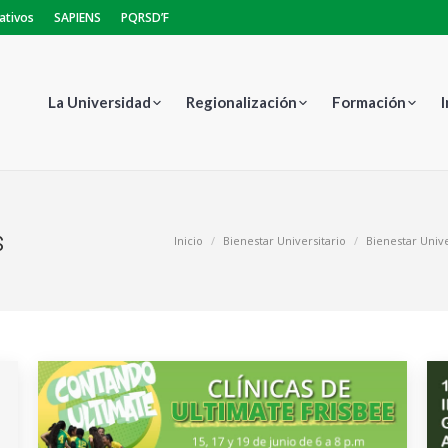
ativos
SAPIENS
PQRSD’F
La Universidad
Regionalización
Formación
s
Estás aquí:
Inicio
Bienestar Universitario
Bienestar Unive