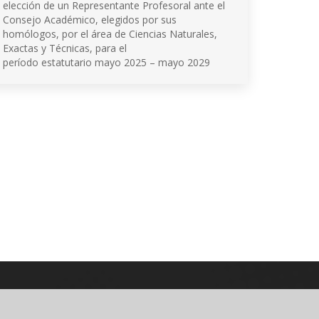
elección de un Representante Profesoral ante el
Consejo Académico, elegidos por sus
homólogos, por el área de Ciencias Naturales,
Exactas y Técnicas, para el
período estatutario mayo 2025 – mayo 2029
© 2026 Universidad de Nariño
Algunos derechos reservados.
Contacto página web:
Cr. 33 No. 5 - 121 Las Acacias
Bloque 5, Piso 5, Oficina 501
PQRSD'F