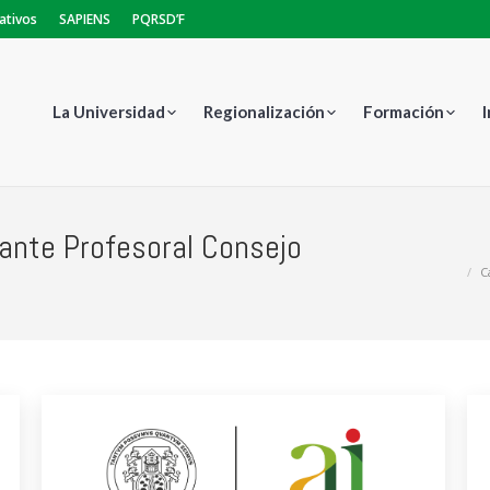
ativos
SAPIENS
PQRSD’F
La Universidad
Regionalización
Formación
ante Profesoral Consejo
Estás aq
C