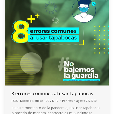
8 errores comunes al usar tapabocas
FSSS - Noticias
,
Noticias - COVID-19
Por
fsss
agosto 27, 2020
En este momento de la pandemia, no usar tapabocas
o hacerlo de manera incorrecta es muy peligroso,