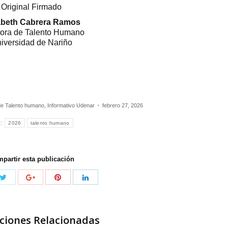
Original Firmado
abeth Cabrera Ramos
tora de Talento Humano
iversidad de Nariño
 de Talento humano
,
Informativo Udenar
febrero 27, 2026
s:
2026
talento humano
partir esta publicación
ciones Relacionadas