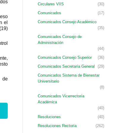
idos
Circulares VIIS
(30)
Comunicados
(17)
ceso
Comunicados Consejo Académico
n el
(35)
(19)
Comunicados Consejo de
Administración
trol
(44)
Comunicados Consejo Superior
(36)
nte,
esto
Comunicados Secretaría General
(29)
Comunicados Sistema de Bienestar
, de
Universitario
(8)
Comunicados Vicerrectoría
Académica
(40)
Resoluciones
(40)
Resoluciones Rectoría
(262)