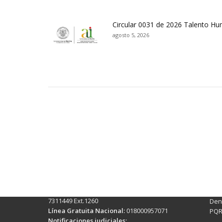
Circular 0031 de 2026 Talento H
agosto 5, 2026
Contactos Sede Pasto
Ubic
Pasto - Nariño, Colombia
Tra
Torobajo - Calle 18 Carrera 50
info
Conmutador:
(+602)7244309 - 7311449
Ext. 500
Sis
Línea Anticorrupción:
(+602)7244309 -
Rec
7311449 Ext.1260
Denu
Línea Gratuita Nacional:
018000957071
PQR
Notificaciones judiciales: