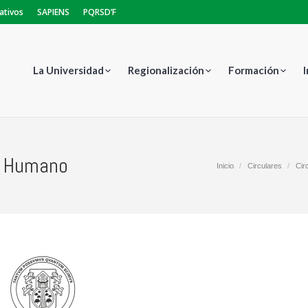
ativos
SAPIENS
PQRSD’F
La Universidad
Regionalización
Formación
o Humano
Estás aquí:
Inicio
Circulares
Cir