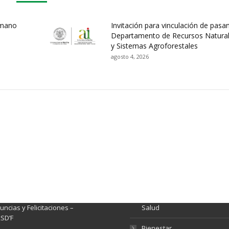
umano
Invitación para vinculación de pasa
Departamento de Recursos Natura
y Sistemas Agroforestales
agosto 4, 2026
ación y Contacto
Intenciones de Contratación
nsparencia y acceso a
Rendición de Cuentas
rmación pública
Gestión de Calidad
tema de Preguntas, Quejas,
lamos, Sugerencias,
Fondo de Seguridad Social 
ncias y Felicitaciones –
Salud
SD’F
Bienestar