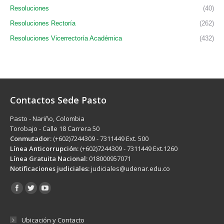
Resoluciones
(40)
Resoluciones Rectoría
(262)
Resoluciones Vicerrectoría Académica
(432)
Contactos Sede Pasto
Pasto - Nariño, Colombia
Torobajo - Calle 18 Carrera 50
Conmutador:
(+602)7244309 - 7311449 Ext. 500
Línea Anticorrupción:
(+602)7244309 - 7311449 Ext.1260
Línea Gratuita Nacional:
018000957071
Notificaciones judiciales:
judiciales@udenar.edu.co
Encuéntranos en:
Ubicación y Contacto