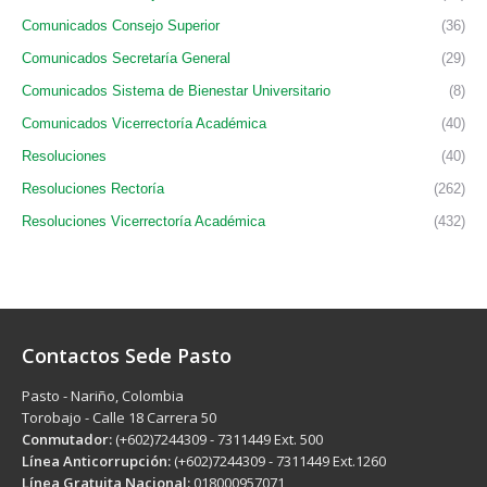
Comunicados Consejo Superior
(36)
Comunicados Secretaría General
(29)
Comunicados Sistema de Bienestar Universitario
(8)
Comunicados Vicerrectoría Académica
(40)
Resoluciones
(40)
Resoluciones Rectoría
(262)
Resoluciones Vicerrectoría Académica
(432)
Contactos Sede Pasto
Pasto - Nariño, Colombia
Torobajo - Calle 18 Carrera 50
Conmutador:
(+602)7244309 - 7311449 Ext. 500
Línea Anticorrupción:
(+602)7244309 - 7311449 Ext.1260
Línea Gratuita Nacional:
018000957071