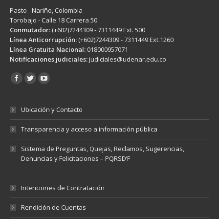
Pasto - Nariño, Colombia
Torobajo - Calle 18 Carrera 50
Conmutador:
(+602)7244309 - 7311449 Ext. 500
Línea Anticorrupción:
(+602)7244309 - 7311449 Ext.1260
Línea Gratuita Nacional:
018000957071
Notificaciones judiciales:
judiciales@udenar.edu.co
Encuéntranos en:
Ubicación y Contacto
Transparencia y acceso a información pública
Sistema de Preguntas, Quejas, Reclamos, Sugerencias,
Denuncias y Felicitaciones – PQRSD’F
Intenciones de Contratación
Rendición de Cuentas