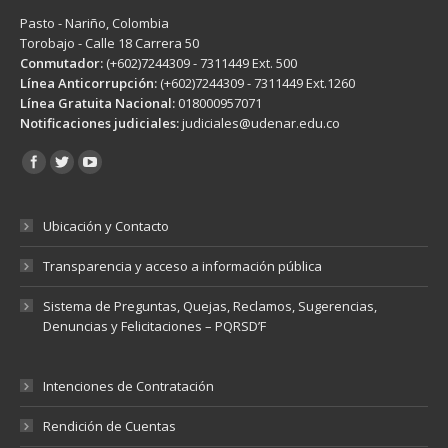
Pasto - Nariño, Colombia
Torobajo - Calle 18 Carrera 50
Conmutador:
(+602)7244309 - 7311449 Ext. 500
Línea Anticorrupción:
(+602)7244309 - 7311449 Ext.1260
Línea Gratuita Nacional:
018000957071
Notificaciones judiciales:
judiciales@udenar.edu.co
Encuéntranos en:
Ubicación y Contacto
Transparencia y acceso a información pública
Sistema de Preguntas, Quejas, Reclamos, Sugerencias,
Denuncias y Felicitaciones – PQRSD’F
Intenciones de Contratación
Rendición de Cuentas