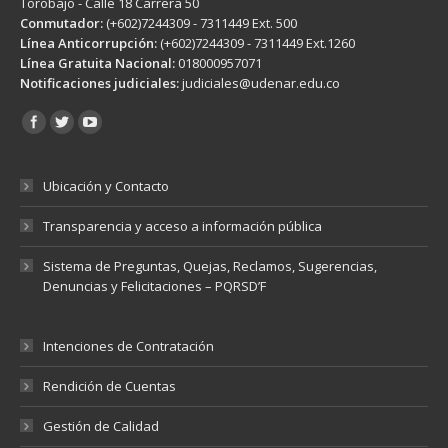
Torobajo - Calle 18 Carrera 50
Conmutador:
(+602)7244309 - 7311449 Ext. 500
Línea Anticorrupción:
(+602)7244309 - 7311449 Ext.1260
Línea Gratuita Nacional:
018000957071
Notificaciones judiciales:
judiciales@udenar.edu.co
Encuéntranos en:
Ubicación y Contacto
Transparencia y acceso a información pública
Sistema de Preguntas, Quejas, Reclamos, Sugerencias,
Denuncias y Felicitaciones – PQRSD’F
Intenciones de Contratación
Rendición de Cuentas
Gestión de Calidad