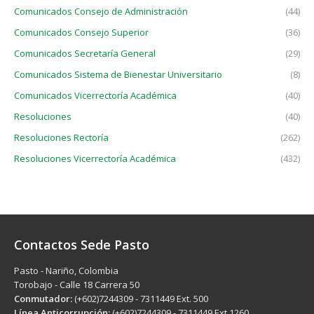
Comunicados Consejo de Administración
(44)
Comunicados Consejo Superior
(36)
Comunicados Secretaría General
(29)
Comunicados Sistema de Bienestar Universitario
(8)
Comunicados Vicerrectoría Académica
(40)
Resoluciones
(40)
Resoluciones Rectoría
(262)
Resoluciones Vicerrectoría Académica
(432)
Contactos Sede Pasto
Pasto - Nariño, Colombia
Torobajo - Calle 18 Carrera 50
Conmutador:
(+602)7244309 - 7311449 Ext. 500
Línea Anticorrupción:
(+602)7244309 - 7311449 Ext.1260