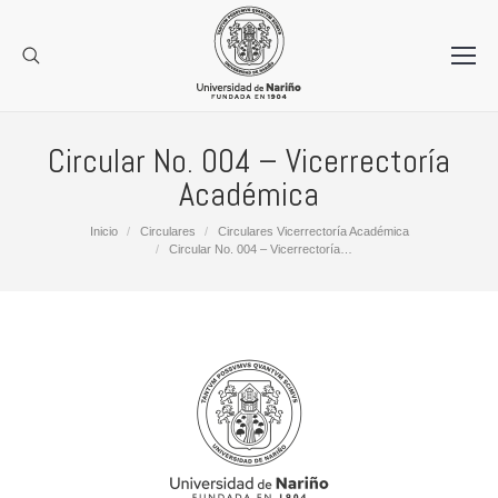
Circular No. 004 – Vicerrectoría
Académica
Estás aquí:
Inicio
Circulares
Circulares Vicerrectoría Académica
Circular No. 004 – Vicerrectoría…