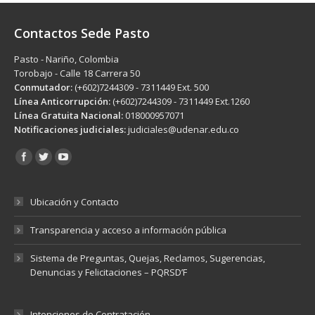
Contactos Sede Pasto
Pasto - Nariño, Colombia
Torobajo - Calle 18 Carrera 50
Conmutador:
(+602)7244309 - 7311449 Ext. 500
Línea Anticorrupción:
(+602)7244309 - 7311449 Ext.1260
Línea Gratuita Nacional:
018000957071
Notificaciones judiciales:
judiciales@udenar.edu.co
Encuéntranos en:
Ubicación y Contacto
Transparencia y acceso a información pública
Sistema de Preguntas, Quejas, Reclamos, Sugerencias,
Denuncias y Felicitaciones – PQRSD’F
Intenciones de Contratación