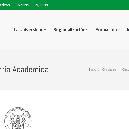
ativos
SAPIENS
PQRSD’F
La Universidad
Regionalización
Formación
oría Académica
Estás aquí:
Inicio
Circulares
Circ