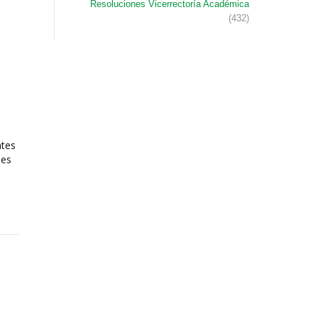
Resoluciones Vicerrectoría Académica
(432)
ntes
les
Normativa