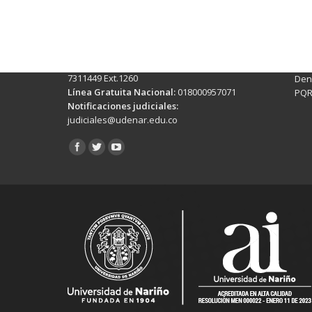
Pasto - Nariño, Colombia
Tra
Torobajo - Calle 18 Carrera 50
info
Conmutador:
(+602)7244309 - 7311449
Ext. 500
Sis
Línea Anticorrupción:
(+602)7244309 -
Rec
7311449 Ext.1260
Denu
Línea Gratuita Nacional:
018000957071
PQR
Notificaciones judiciales:
judiciales@udenar.edu.co
Encuéntranos en: