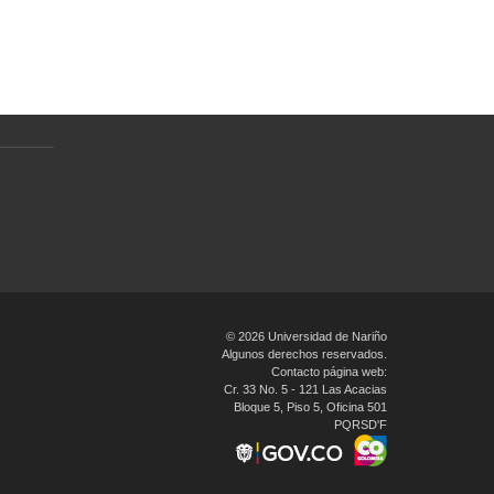
Preguntas Frecuentes
Política de tratamiento de datos
personales
en
© 2026 Universidad de Nariño
Algunos derechos reservados.
Contacto página web:
Cr. 33 No. 5 - 121 Las Acacias
Bloque 5, Piso 5, Oficina 501
PQRSD'F