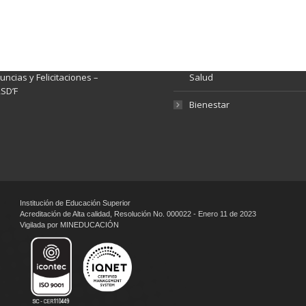
nsparencia y acceso a
Rendición de Cuentas
rmación pública
Gestión de Calidad
tema de Preguntas, Quejas,
lamos, Sugerencias,
Fondo de Seguridad Social 
ncias y Felicitaciones –
Salud
SD’F
Bienestar
Institución de Educación Superior
Acreditación de Alta calidad, Resolución No. 000022 - Enero 11 de 2023
Vigilada por MINEDUCACIÓN