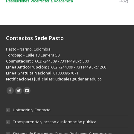
Resoluciones Vicerrectoría Académica
(432)
Contactos Sede Pasto
Pasto - Nariño, Colombia
Torobajo - Calle 18 Carrera 50
Conmutador:
(+602)7244309 - 7311449 Ext. 500
Línea Anticorrupción:
(+602)7244309 - 7311449 Ext.1260
Línea Gratuita Nacional:
018000957071
Notificaciones judiciales:
judiciales@udenar.edu.co
Encuéntranos en:
Ubicación y Contacto
Transparencia y acceso a información pública
Sistema de Preguntas, Quejas, Reclamos, Sugerencias,