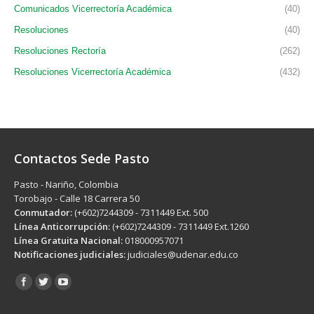
Comunicados Vicerrectoría Académica
(40)
Resoluciones
(40)
Resoluciones Rectoría
(262)
Resoluciones Vicerrectoría Académica
(432)
Contactos Sede Pasto
Pasto - Nariño, Colombia
Torobajo - Calle 18 Carrera 50
Conmutador:
(+602)7244309 - 7311449 Ext. 500
Línea Anticorrupción:
(+602)7244309 - 7311449 Ext.1260
Línea Gratuita Nacional:
018000957071
Notificaciones judiciales:
judiciales@udenar.edu.co
Encuéntranos en: