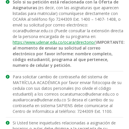
Solo si su petición está relacionada con la Oferta de
Asignaturas
(es decir, con las asignaturas que aparecen
listadas para matricular) comuníquese directamente con
OCARA al teléfono fijo 7244309 Ext. 1400 – 1407- 1408, o
envié su solicitud por correo electrónico:
ocara@udenar.edu.co (Puede consultar la extensión directa
de la persona encargada de su programa en:
https://www.udenar.edu.co/ocara/directorio/
)
IMPORTANTE:
al momento de enviar su solicitud al correo
electrónico por favor informe: nombre completo,
código estudiantil, programa al que pertenece,
numero de celular y petición.
Para solicitar cambio de contraseña del sistema de
MATRÍCULA ACADÉMICA por favor enviar fotocopia de su
cedula con sus datos personales (no olvide el código
estudiantil) a los correos ocaratumaco@udenar.edu.co o
auxiliarocara@udenar.edu.co Si desea el cambio de su
contraseña en sistema SAPIENS debe comunicarse al
Centro de Informática al teléfono: 7244309 Ext. 1100.
Si Usted tiene inquietudes relacionadas a asignación de
horarios o aulas debe dirigirse a la secretaría de su