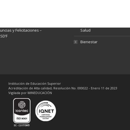
nsparencia y acceso a
Rendición de Cuentas
rmación pública
Gestión de Calidad
tema de Preguntas, Quejas,
lamos, Sugerencias,
Fondo de Seguridad Social 
ncias y Felicitaciones –
Salud
SD’F
Bienestar
Institución de Educación Superior
Acreditación de Alta calidad, Resolución No. 000022 - Enero 11 de 2023
Vigilada por MINEDUCACIÓN