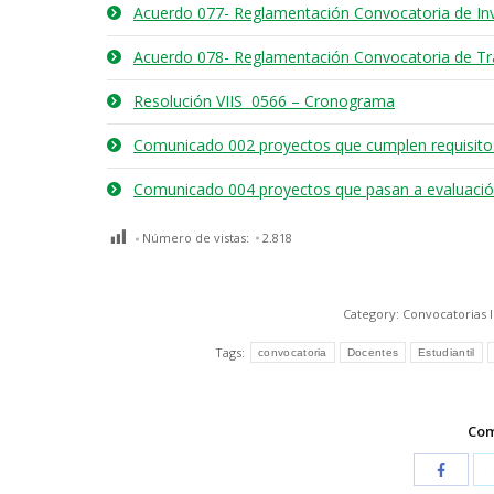
Acuerdo 077- Reglamentación Convocatoria de Inve
Acuerdo 078- Reglamentación Convocatoria de Tr
Resolución VIIS 0566 – Cronograma
Comunicado 002 proyectos que cumplen requisitos
Comunicado 004 proyectos que pasan a evaluaci
Número de vistas:
2.818
Category:
Convocatorias I
Tags:
convocatoria
Docentes
Estudiantil
Com