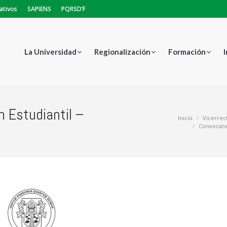
ativos
SAPIENS
PQRSD’F
La Universidad
Regionalización
Formación
n Estudiantil –
Estás aquí:
Inicio
Vicerrect
Convocator