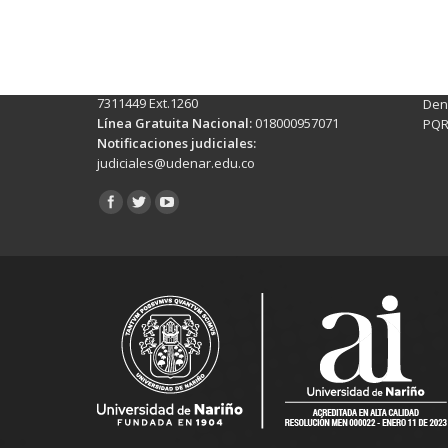
Pasto - Nariño, Colombia
Tra
Torobajo - Calle 18 Carrera 50
info
Conmutador:
(+602)7244309 - 7311449
Ext. 500
Sis
Línea Anticorrupción:
(+602)7244309 -
Rec
7311449 Ext.1260
Denu
Línea Gratuita Nacional:
018000957071
PQR
Notificaciones judiciales:
judiciales@udenar.edu.co
Encuéntranos en: