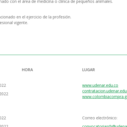
nado con el área de medicina o clínica de pequeños animales.
ionado en el ejercicio de la profesión.
esional vigente.
HORA
LUGAR
022
www.udenar.edu.co
contratacion.udenar.edu
 2022
www.colombiacompra.g
022
Correo electrónico:
 2022
convocatoriasrh@udena