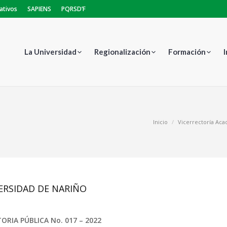
ativos
SAPIENS
PQRSD’F
La Universidad
Regionalización
Formación
Estás aquí:
Inicio
Vicerrectoría Ac
ERSIDAD DE NARIÑO
RIA PÚBLICA No. 017 – 2022