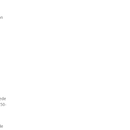
ón
Sede
 50-
de