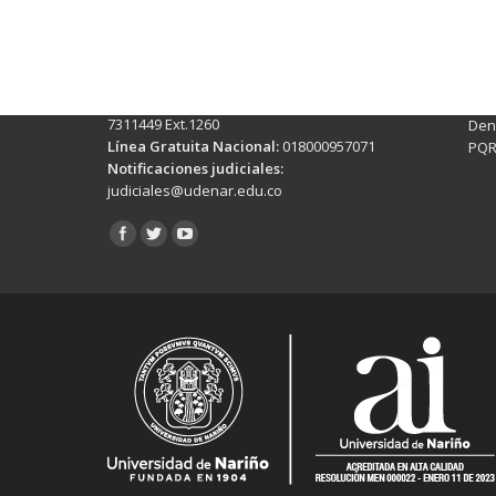
Pasto - Nariño, Colombia
Tra
Torobajo - Calle 18 Carrera 50
info
Conmutador:
(+602)7244309 - 7311449
Ext. 500
Sis
Línea Anticorrupción:
(+602)7244309 -
Rec
7311449 Ext.1260
Denu
Línea Gratuita Nacional:
018000957071
PQR
Notificaciones judiciales:
judiciales@udenar.edu.co
Encuéntranos en: