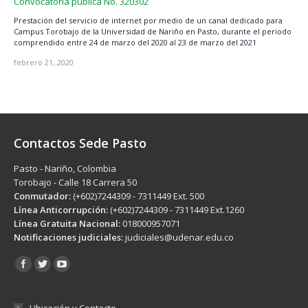
Convocatoria pública No. 320302
Prestación del servicio de internet por medio de un canal dedicado para
Campus Torobajo de la Universidad de Nariño en Pasto, durante el periodo
comprendido entre 24 de marzo del 2020 al 23 de marzo del 2021
febrero 21, 2020
Contactos Sede Pasto
Pasto - Nariño, Colombia
Torobajo - Calle 18 Carrera 50
Conmutador:
(+602)7244309 - 7311449 Ext. 500
Línea Anticorrupción:
(+602)7244309 - 7311449 Ext.1260
Línea Gratuita Nacional:
018000957071
Notificaciones judiciales:
judiciales@udenar.edu.co
Encuéntranos en:
Ubicación y Contacto