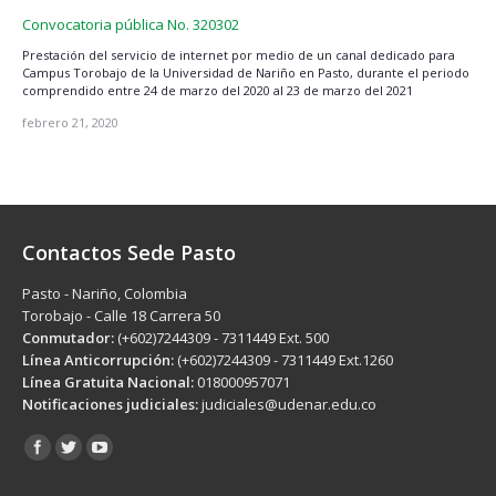
Convocatoria pública No. 320302
Prestación del servicio de internet por medio de un canal dedicado para
Campus Torobajo de la Universidad de Nariño en Pasto, durante el periodo
comprendido entre 24 de marzo del 2020 al 23 de marzo del 2021
febrero 21, 2020
Contactos Sede Pasto
Pasto - Nariño, Colombia
Torobajo - Calle 18 Carrera 50
Conmutador:
(+602)7244309 - 7311449 Ext. 500
Línea Anticorrupción:
(+602)7244309 - 7311449 Ext.1260
Línea Gratuita Nacional:
018000957071
Notificaciones judiciales:
judiciales@udenar.edu.co
Encuéntranos en: