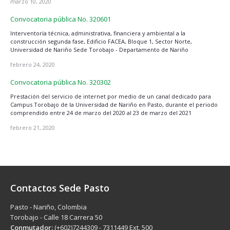
marzo 10, 2020
Convocatoria pública No. 320601
Interventoría técnica, administrativa, financiera y ambiental a la
construcción segunda fase, Edificio FACEA, Bloque 1, Sector Norte,
Universidad de Nariño Sede Torobajo - Departamento de Nariño
febrero 24, 2020
Convocatoria pública No. 320302
Prestación del servicio de internet por medio de un canal dedicado para
Campus Torobajo de la Universidad de Nariño en Pasto, durante el periodo
comprendido entre 24 de marzo del 2020 al 23 de marzo del 2021
febrero 21, 2020
Contactos Sede Pasto
Pasto - Nariño, Colombia
Torobajo - Calle 18 Carrera 50
Conmutador:
(+602)7244309 - 7311449 Ext. 500