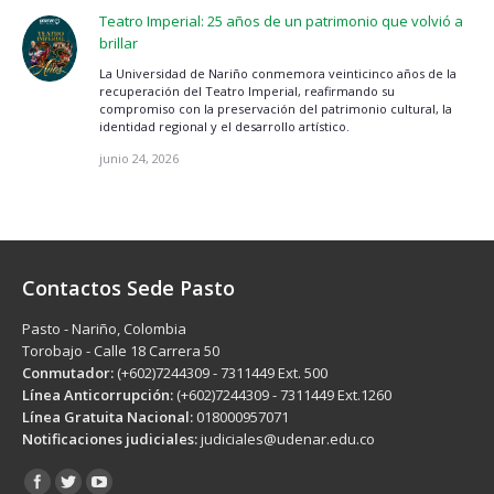
Teatro Imperial: 25 años de un patrimonio que volvió a
brillar
La Universidad de Nariño conmemora veinticinco años de la
recuperación del Teatro Imperial, reafirmando su
compromiso con la preservación del patrimonio cultural, la
identidad regional y el desarrollo artístico.
junio 24, 2026
Contactos Sede Pasto
Pasto - Nariño, Colombia
Torobajo - Calle 18 Carrera 50
Conmutador:
(+602)7244309 - 7311449 Ext. 500
Línea Anticorrupción:
(+602)7244309 - 7311449 Ext.1260
Línea Gratuita Nacional:
018000957071
Notificaciones judiciales:
judiciales@udenar.edu.co
Encuéntranos en: