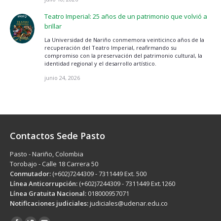
Teatro Imperial: 25 años de un patrimonio que volvió a
brillar
La Universidad de Nariño conmemora veinticinco años de la
recuperación del Teatro Imperial, reafirmando su
compromiso con la preservación del patrimonio cultural, la
identidad regional y el desarrollo artístico.
junio 24, 2026
Contactos Sede Pasto
Pasto - Nariño, Colombia
Torobajo - Calle 18 Carrera 50
Conmutador:
(+602)7244309 - 7311449 Ext. 500
Línea Anticorrupción:
(+602)7244309 - 7311449 Ext.1260
Línea Gratuita Nacional:
018000957071
Notificaciones judiciales:
judiciales@udenar.edu.co
Encuéntranos en: