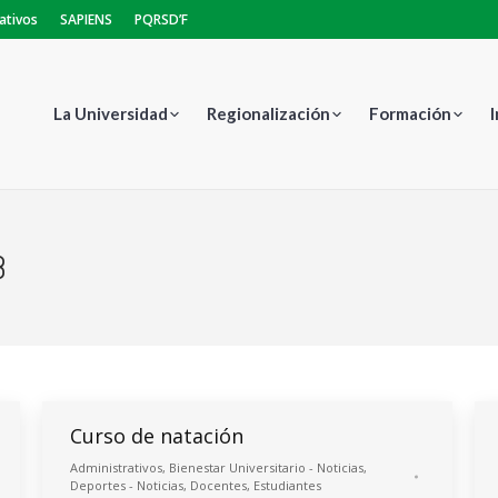
ativos
SAPIENS
PQRSD’F
La Universidad
Regionalización
Formación
8
Curso de natación
Administrativos
,
Bienestar Universitario - Noticias
,
Deportes - Noticias
,
Docentes
,
Estudiantes