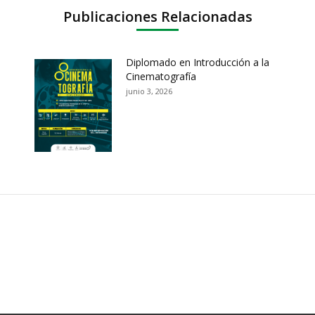
Publicaciones Relacionadas
Diplomado en Introducción a la
Cinematografía
junio 3, 2026
ación y Contacto
Intenciones de Contratación
nsparencia y acceso a
Rendición de Cuentas
rmación pública
Gestión de Calidad
tema de Preguntas, Quejas,
lamos, Sugerencias,
Fondo de Seguridad Social 