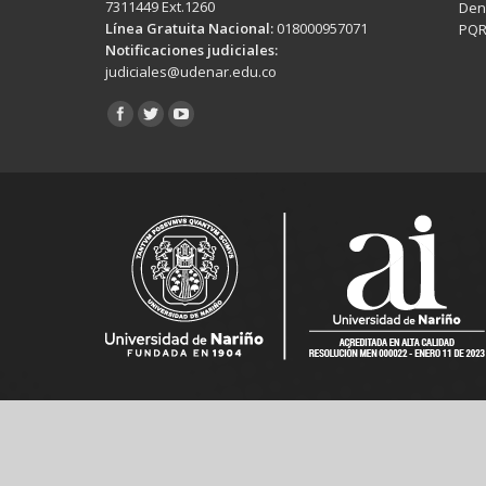
7311449 Ext.1260
Denu
Línea Gratuita Nacional:
018000957071
PQR
Notificaciones judiciales:
judiciales@udenar.edu.co
Encuéntranos en: