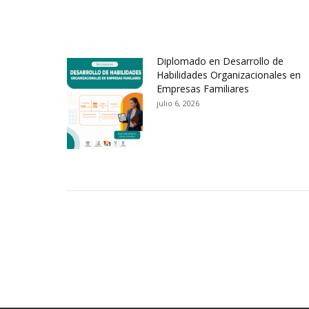
Diplomado en Desarrollo de
Habilidades Organizacionales en
Empresas Familiares
julio 6, 2026
Contactos Sede Pasto
Ubic
Pasto - Nariño, Colombia
Tra
Torobajo - Calle 18 Carrera 50
info
Conmutador:
(+602)7244309 - 7311449
Ext. 500
Sis
Línea Anticorrupción:
(+602)7244309 -
Rec