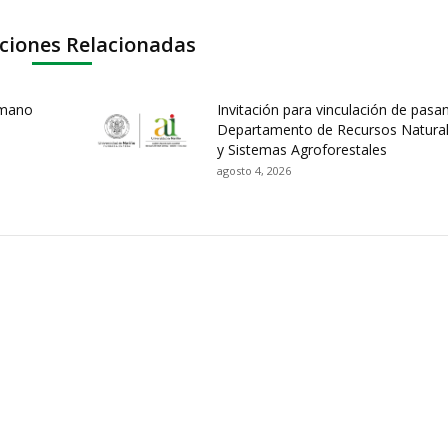
ciones Relacionadas
umano
Invitación para vinculación de pasa
Departamento de Recursos Natura
y Sistemas Agroforestales
agosto 4, 2026
ación y Contacto
Intenciones de Contratación
nsparencia y acceso a
Rendición de Cuentas
rmación pública
Gestión de Calidad
tema de Preguntas, Quejas,
lamos, Sugerencias,
Fondo de Seguridad Social 