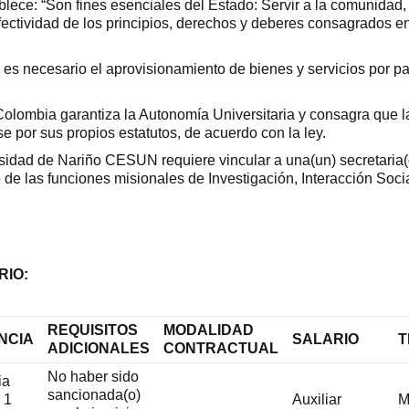
tablece: “Son fines esenciales del Estado: Servir a la comunidad,
fectividad de los principios, derechos y deberes consagrados en
 es necesario el aprovisionamiento de bienes y servicios por pa
e Colombia garantiza la Autonomía Universitaria y consagra que l
e por sus propios estatutos, de acuerdo con la ley.
rsidad de Nariño CESUN requiere vincular a una(un) secretaria(
 de las funciones misionales de Investigación, Interacción Socia
RIO:
REQUISITOS
MODALIDAD
NCIA
SALARIO
T
ADICIONALES
CONTRACTUAL
No haber sido
ia
sancionada(o)
 1
Auxiliar
M