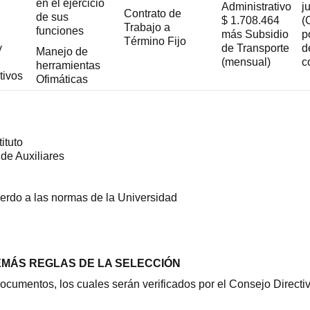
en el ejercicio
Administrativo
j
Contrato de
de sus
$ 1.708.464
(
Trabajo a
funciones
más Subsidio
p
Término Fijo
y
de Transporte
d
Manejo de
(mensual)
c
herramientas
tivos
Ofimáticas
ituto
 de Auxiliares
cuerdo a las normas de la Universidad
EMÁS REGLAS DE LA SELECCIÓN
documentos, los cuales serán verificados por el Consejo Directi