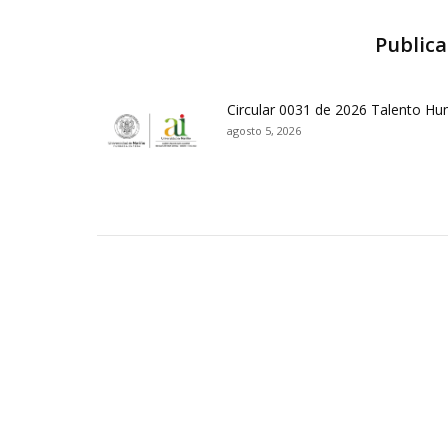
Publica
Circular 0031 de 2026 Talento H
agosto 5, 2026
Contactos Sede Pasto
Ubic
Pasto - Nariño, Colombia
Tra
Torobajo - Calle 18 Carrera 50
info
Conmutador:
(+602)7244309 - 7311449
Ext. 500
Sis
Línea Anticorrupción:
(+602)7244309 -
Rec