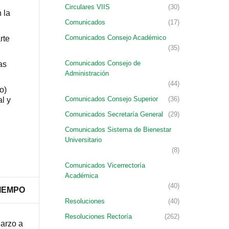
Circulares VIIS
(30)
 la
Comunicados
(17)
Comunicados Consejo Académico
rte
(35)
Comunicados Consejo de
as
Administración
(44)
o)
Comunicados Consejo Superior
(36)
l y
Comunicados Secretaría General
(29)
Comunicados Sistema de Bienestar
Universitario
(8)
Comunicados Vicerrectoría
Académica
(40)
IEMPO
Resoluciones
(40)
Resoluciones Rectoría
(262)
arzo a