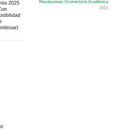
Resoluciones Vicerrectoría Académica
unio 2025
(432)
Con
osibilidad
e
ontinuar)
vo