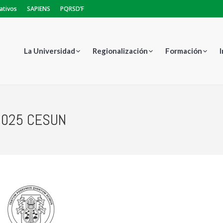
ativos
SAPIENS
PQRSD’F
La Universidad
Regionalización
Formación
 2025 CESUN
Estás 