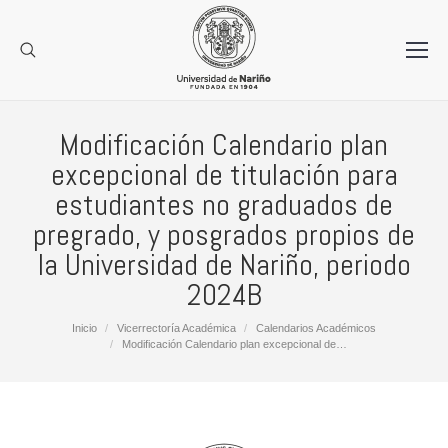
Modificación Calendario plan
excepcional de titulación para
estudiantes no graduados de
pregrado, y posgrados propios de
la Universidad de Nariño, periodo
2024B
Estás aquí:
Inicio
Vicerrectoría Académica
Calendarios Académicos
Modificación Calendario plan excepcional de…