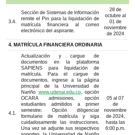
28 de
Sección de Sistemas de Información
octubre al
remite el Pin para la liquidación de
3.4.
01 de
matrícula financiera al correo
noviembre
electrónico del aspirante.
de 2024
4. MATRÍCULA FINANCIERA ORDINARIA
Actualización y cargue de
documentos en la plataforma
SAPIENS para liquidación de
matrícula. Para el cargue de
documentos, ingrese a la página
principal de la Universidad de
Nariño
www.udenar.edu.co
, opción
OCARA admisiones, opción
05 al 07
estudiantes admitidos a primer
de
semestre; Opción diligenciar
noviembre
4.1.
formulario de matrícula y siga
de 2024,
cuidadosamente las instrucciones.
hasta las
Una vez se adjunte sus respectivos
6:00 p.m.
soportes, la Universidad de Nariño