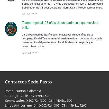
Botina como Director de TIC y de Jorge Alberto Rivera Rosero como
Subdirector de Infraestructura de Informática y Telecomunicaciones.
julio 10, 2026
Teatro Imperial: 25 años de un patrimonio que volvió a
brillar
La Universidad de Nariño conmemora veinticinco años de la
recuperación del Teatro Imperial, reafirmando su compromiso con la
preservación del patrimonio cultural, la identidad regional y el
desarrollo artístico.
junio 24, 2026
Contactos Sede Pasto
Pasto - Nariño, Colombia
Torobajo - Calle 18 Carrera 50
Conmutador:
(+602)7244309 - 7311449 Ext. 500
Línea Anticorrupción:
(+602)7244309 - 7311449 Ext.1260