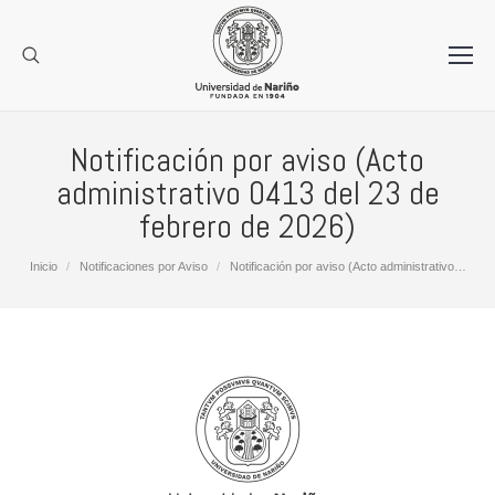
Notificación por aviso (Acto
administrativo 0413 del 23 de
febrero de 2026)
Estás aquí:
Inicio
Notificaciones por Aviso
Notificación por aviso (Acto administrativo…