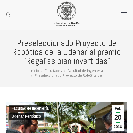
Preseleccionado Proyecto de
Robótica de la Udenar al premio
“Regalías bien invertidas”
Estás aquí:
Inicio
Facultades
Facultad de Ingeniería
Preseleccionado Proyecto de Robótica de…
Facultad de Ingeniería
Feb
20
Udenar Periódico
2018