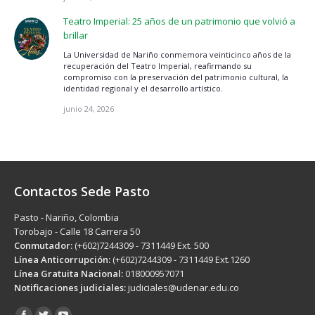
Teatro Imperial: 25 años de un patrimonio que volvió a
brillar
La Universidad de Nariño conmemora veinticinco años de la
recuperación del Teatro Imperial, reafirmando su
compromiso con la preservación del patrimonio cultural, la
identidad regional y el desarrollo artístico.
junio 24, 2026
Contactos Sede Pasto
Pasto - Nariño, Colombia
Torobajo - Calle 18 Carrera 50
Conmutador:
(+602)7244309 - 7311449 Ext. 500
Línea Anticorrupción:
(+602)7244309 - 7311449 Ext.1260
Línea Gratuita Nacional:
018000957071
Notificaciones judiciales:
judiciales@udenar.edu.co
Encuéntranos en: