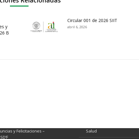
ciones Relacionadas
Circular 001 de 2026 SIIT
es y
abril 6, 2026
026 B
ación y Contacto
Intenciones de Contratación
nsparencia y acceso a
Rendición de Cuentas
rmación pública
Gestión de Calidad
tema de Preguntas, Quejas,
lamos, Sugerencias,
Fondo de Seguridad Social 
ncias y Felicitaciones –
Salud
SD’F