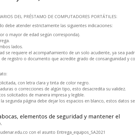
CIARIOS DEL PRÉSTAMO DE COMPUTADORES PORTÁTILES:
o debe atender estrictamente las siguientes indicaciones:
nor o mayor de edad según corresponda).
trega.
ambos lados.
edad se requiere el acompañamiento de un solo acudiente, ya sea padr
a de registro o documento que acredite grado de consanguinidad y co
ato:
icitada, con letra clara y tinta de color negro.
ras o correcciones de algún tipo, esto desacredita su validez.
s solicitados de manera impresa y legible.
 de la segunda página debe dejar los espacios en blanco, estos datos se
abocas, elementos de seguridad y mantener el
.
udenar.edu.co con el asunto Entrega_equipos_SA2021