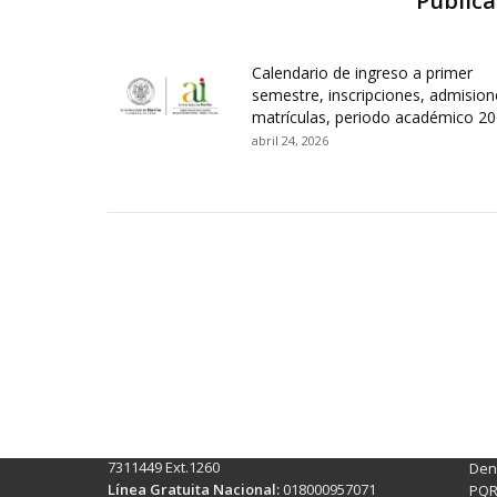
Publica
Calendario de ingreso a primer
semestre, inscripciones, admision
matrículas, periodo académico 2
abril 24, 2026
Contactos Sede Pasto
Ubic
Pasto - Nariño, Colombia
Tra
Torobajo - Calle 18 Carrera 50
info
Conmutador:
(+602)7244309 - 7311449
Ext. 500
Sis
Línea Anticorrupción:
(+602)7244309 -
Rec
7311449 Ext.1260
Denu
Línea Gratuita Nacional:
018000957071
PQR