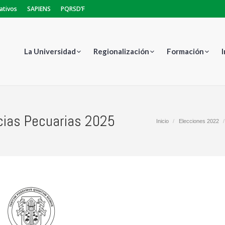
ativos
SAPIENS
PQRSD’F
La Universidad
Regionalización
Formación
cias Pecuarias 2025
Estás aquí:
Inicio
Elecciones 2022