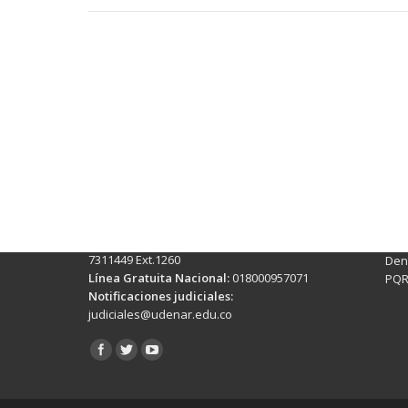
Contactos Sede Pasto
Ubic
Pasto - Nariño, Colombia
Tra
Torobajo - Calle 18 Carrera 50
info
Conmutador:
(+602)7244309 - 7311449
Ext. 500
Sis
Línea Anticorrupción:
(+602)7244309 -
Rec
7311449 Ext.1260
Denu
Línea Gratuita Nacional:
018000957071
PQR
Notificaciones judiciales:
judiciales@udenar.edu.co
Encuéntranos en: