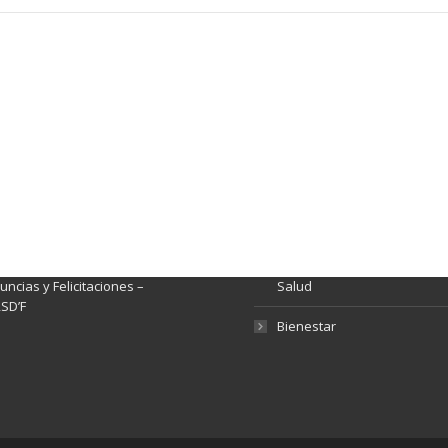
ación y Contacto
Intenciones de Contratación
nsparencia y acceso a
Rendición de Cuentas
rmación pública
Gestión de Calidad
tema de Preguntas, Quejas,
lamos, Sugerencias,
Fondo de Seguridad Social 
ncias y Felicitaciones –
Salud
SD’F
Bienestar