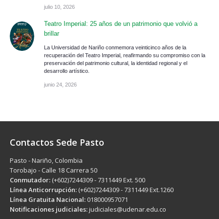
julio 10, 2026
Teatro Imperial: 25 años de un patrimonio que volvió a
brillar
La Universidad de Nariño conmemora veinticinco años de la
recuperación del Teatro Imperial, reafirmando su compromiso con la
preservación del patrimonio cultural, la identidad regional y el
desarrollo artístico.
junio 24, 2026
Contactos Sede Pasto
Pasto - Nariño, Colombia
Torobajo - Calle 18 Carrera 50
Conmutador:
(+602)7244309 - 7311449 Ext. 500
Línea Anticorrupción:
(+602)7244309 - 7311449 Ext.1260
Línea Gratuita Nacional:
018000957071
Notificaciones judiciales:
judiciales@udenar.edu.co