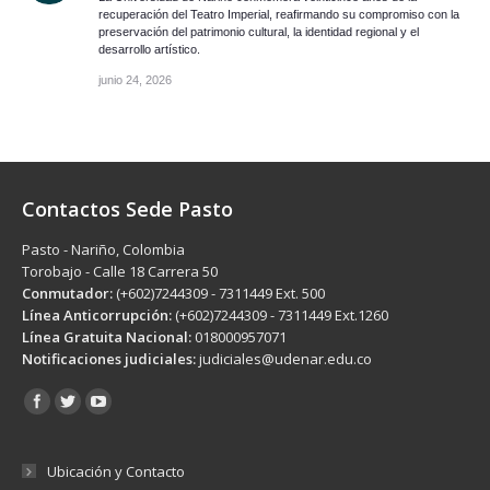
recuperación del Teatro Imperial, reafirmando su compromiso con la
preservación del patrimonio cultural, la identidad regional y el
desarrollo artístico.
junio 24, 2026
Contactos Sede Pasto
Pasto - Nariño, Colombia
Torobajo - Calle 18 Carrera 50
Conmutador:
(+602)7244309 - 7311449 Ext. 500
Línea Anticorrupción:
(+602)7244309 - 7311449 Ext.1260
Línea Gratuita Nacional:
018000957071
Notificaciones judiciales:
judiciales@udenar.edu.co
Encuéntranos en:
Ubicación y Contacto