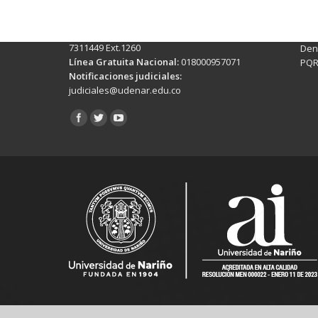
Conmutador:
(+602)7244309 - 7311449
Ext. 500
Sis
Línea Anticorrupción:
(+602)7244309 -
Rec
7311449 Ext.1260
Denu
Línea Gratuita Nacional:
018000957071
PQR
Notificaciones judiciales:
judiciales@udenar.edu.co
Encuéntranos en: